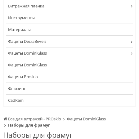
Витражная пленка
Инструменты
Материалы
Фацеты DecraBevels
Фацеты DominiGlass
Фацеты DominiGlass
Фацеты Prosklo
Фьюзинг
CadRam
Все для витражей - PROsklo
Фацеты DominiGlass
Наборы для фрамуг
Наборы для фрамуг