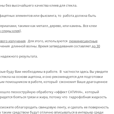
ы без высочайшего качества клеев для стекла.
 фацетных элементов или фьюзинга, то работа должна быть
атериалами, такими как металл, дерево, или камень. Все клеи
о следы клея
).
вого излучения
. Для этого, используются
люминесцентные
чения длинной волны. Время затвердевания составляет
до 30
 надежного результата.
рые буду Вам необходимы в работе. В частности здесь Вы увидите
стекла на основе ацетона, и оно рекомендуется для подготовки
нимым помощником в работе, который сэкономит Ваше драгоценное
прошло пескоструйную обработку «эффект САТИНА», который
 придется бояться грязи и жира, потому что гидрофобная жидкость
можете облагородить свинцовую ленту, и сделать ее поверхность
 таким средством будут отлично вписываться в интерьер среди