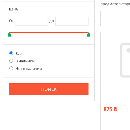
предметов ста
ЦЕНА
От
до
Все
В наличии
Нет в наличии
875 ₴