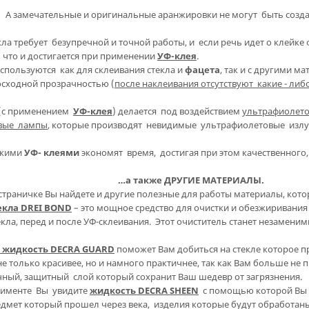
А замечательные и оригинальные аранжировки не могут быть создан
кла требует безупречной и точной работы, и если речь идет о клейке
что и достигается при применении
УФ-клея
.
используются как для склеивания стекла и
фацета
, так и с другими м
сходной прозрачностью (
после наклеивания отсутствуют какие - либ
(с применением
УФ-клея
) делается под воздействием
ультрафиолето
вые лампы
, которые производят невидимые ультрафиолетовые излу
акими
УФ- клеями
экономят время, достигая при этом качественного,
…а также ДРУГИЕ МАТЕРИАЛЫ.
страничке Вы найдете и другие полезные для работы материалы, кото
екла DREI BOND
– это мощное средство для очистки и обезжиривания 
екла, перед и после УФ-склеивания. Этот очиститель станет незаме
 жидкость DECRA GUARD
поможет Вам добиться на стекле которое 
не только красивее, но и намного практичнее, так как Вам больше не
чный, защитный слой который сохранит Ваш шедевр от загрязнения.
тименте Вы увидите
жидкость DECRA SHEEN
с помощью которой Вы с
дмет который прошел через века, изделия которые будут обработаны