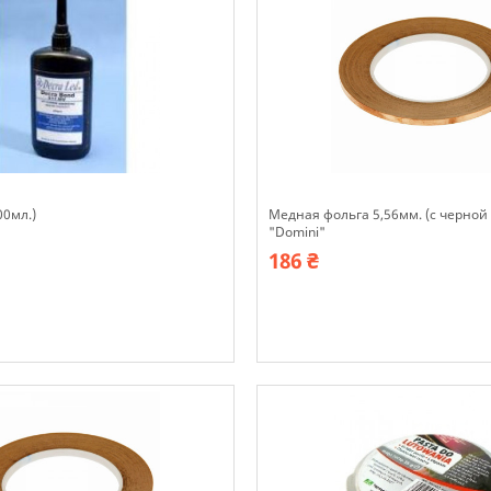
00мл.)
Медная фольга 5,56мм. (с черной
"Domini"
186 ₴
В наявності