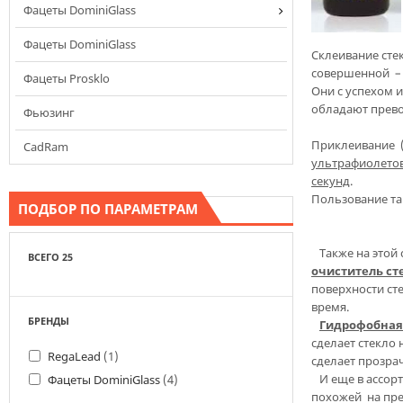
Фацеты DominiGlass
Фацеты DominiGlass
Склеивание сте
совершенной – 
Фацеты Prosklo
Они с успехом 
обладают прево
Фьюзинг
Приклеивание 
CadRam
ультрафиолето
секунд
.
Пользование т
ПОДБОР ПО ПАРАМЕТРАМ
Также на этой 
ВСЕГО 25
очиститель ст
поверхности ст
время.
БРЕНДЫ
Гидрофобная
сделает стекло 
RegaLead
(1)
сделает прозра
И еще в ассор
Фацеты DominiGlass
(4)
похожей на пре