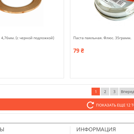
4,76мм. (с черной подложкой)
Паста паяльная. Флюс. 35грамм.
79 ₴
В наявності
1
2
3
Впере
ПОКАЗАТЬ ЕЩЕ 12 
ТЫ
ИНФОРМАЦИЯ