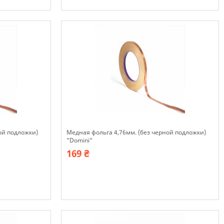
В наявності
ой подложки)
Медная фольга 4,76мм. (без черной подложки)
"Domini"
169 ₴
В наявності