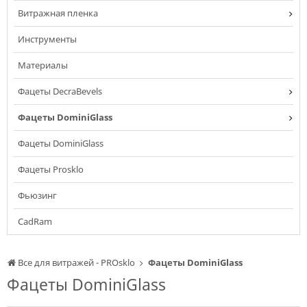
Витражная пленка
Инструменты
Материалы
Фацеты DecraBevels
Фацеты DominiGlass
Фацеты DominiGlass
Фацеты Prosklo
Фьюзинг
CadRam
Все для витражей - PROsklo
Фацеты DominiGlass
Фацеты DominiGlass