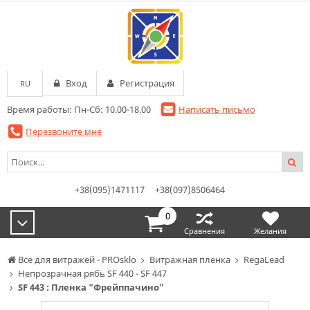
Вход
Регистрация
RU
Время работы: Пн-Сб: 10.00-18.00
Написать письмо
Перезвоните мне
+38(095)1471117
+38(097)8506464
0
Сравнения
Желания
Все для витражей - PROsklo
Витражная пленка
RegaLead
Непрозрачная рябь SF 440 - SF 447
SF 443 : Пленка "Фрейппачино"