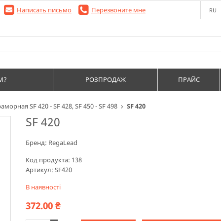
Написать письмо
Перезвоните мне
RU
М?
РОЗПРОДАЖ
ПРАЙС
аморная SF 420 - SF 428, SF 450 - SF 498
SF 420
SF 420
Бренд:
RegaLead
Код продукта:
138
Артикул:
SF420
В наявності
372.00
₴