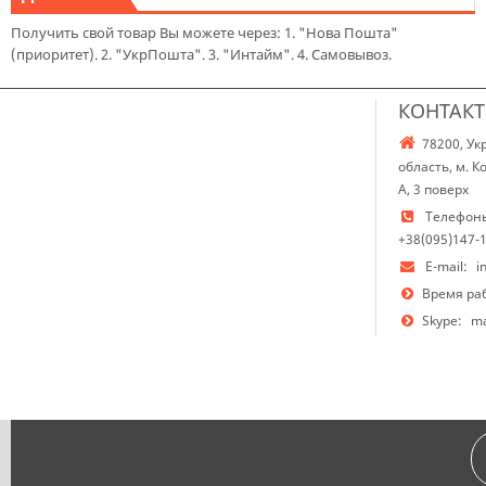
Получить свой товар Вы можете через: 1. "Нова Пошта"
(приоритет). 2. "УкрПошта". 3. "Интайм". 4. Самовывоз.
КОНТАК
78200, Ук
область, м. 
А, 3 поверх
Телефон
+38(095)147-
E-mail:
i
Время ра
Skype:
ma