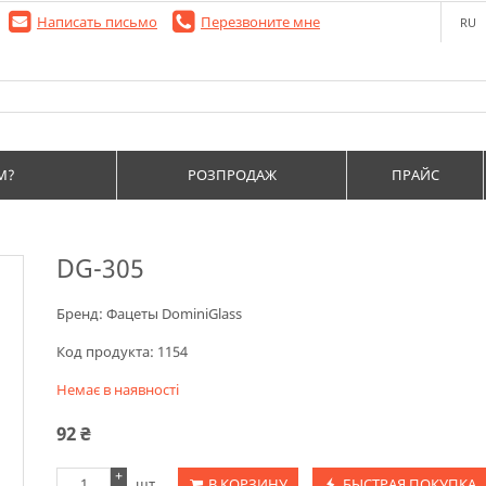
Написать письмо
Перезвоните мне
RU
М?
РОЗПРОДАЖ
ПРАЙС
DG-305
Бренд:
Фацеты DominiGlass
Код продукта:
1154
Немає в наявності
92
₴
+
шт.
В КОРЗИНУ
БЫСТРАЯ ПОКУПКА