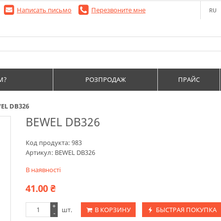
Написать письмо
Перезвоните мне
RU
М?
РОЗПРОДАЖ
ПРАЙС
EL DB326
BEWEL DB326
Код продукта:
983
Артикул:
BEWEL DB326
В наявності
41.00
₴
+
шт.
В КОРЗИНУ
БЫСТРАЯ ПОКУПКА
-