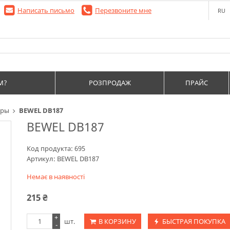
Написать письмо
Перезвоните мне
RU
М?
РОЗПРОДАЖ
ПРАЙС
оры
BEWEL DB187
BEWEL DB187
Код продукта:
695
Артикул:
BEWEL DB187
Немає в наявності
215
₴
+
шт.
В КОРЗИНУ
БЫСТРАЯ ПОКУПКА
-