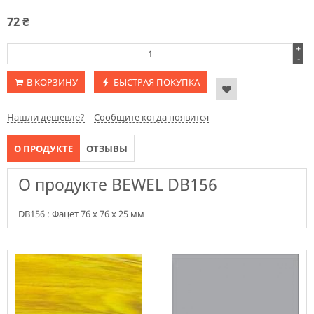
72
₴
+
-
В КОРЗИНУ
БЫСТРАЯ ПОКУПКА
Нашли дешевле?
Сообщите когда появится
О ПРОДУКТЕ
ОТЗЫВЫ
О продукте BEWEL DB156
DB156 : Фацет 76 х 76 х 25 мм