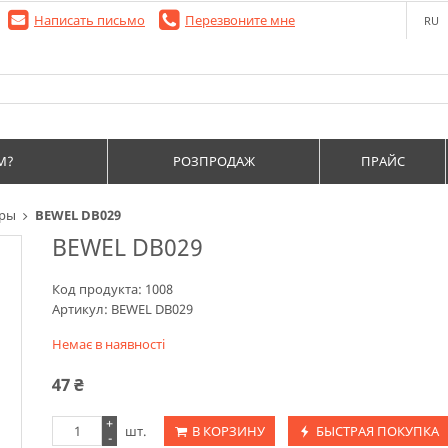
Написать письмо
Перезвоните мне
RU
М?
РОЗПРОДАЖ
ПРАЙС
оры
BEWEL DB029
BEWEL DB029
Код продукта:
1008
Артикул:
BEWEL DB029
Немає в наявності
47
₴
+
шт.
В КОРЗИНУ
БЫСТРАЯ ПОКУПКА
-