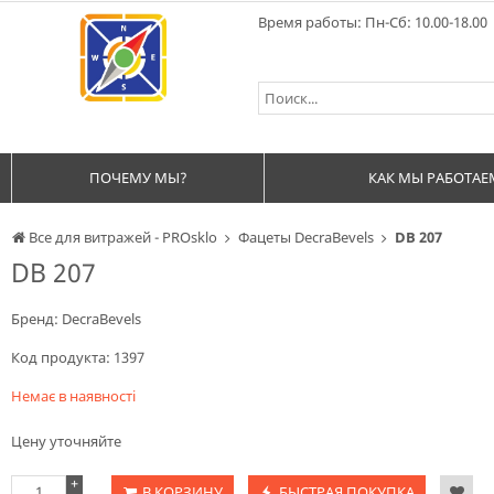
Время работы: Пн-Сб: 10.00-18.00
ПОЧЕМУ МЫ?
КАК МЫ РАБОТАЕ
Все для витражей - PROsklo
Фацеты DecraBevels
DB 207
DB 207
Бренд:
DecraBevels
Код продукта:
1397
Немає в наявності
Цену уточняйте
+
В КОРЗИНУ
БЫСТРАЯ ПОКУПКА