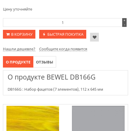
Цену уточняйте
+
-
В КОРЗИНУ
БЫСТРАЯ ПОКУПКА
Нашли дешевле?
Сообщите когда появится
О ПРОДУКТЕ
ОТЗЫВЫ
О продукте BEWEL DB166G
DB166G : Набор фацетов (7 элементов), 112 х 645 мм